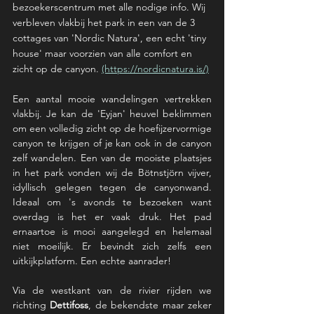
bezoekerscentrum met alle nodige info. Wij 
verbleven vlakbij het park in een van de 3 
cottages van 'Nordic Natura', een echt 'tiny 
house' maar voorzien van alle comfort en 
zicht op de canyon. 
(https://nordicnatura.is/)
Een aantal mooie wandelingen vertrekken 
vlakbij. Je kan de 'Eyjan' heuvel beklimmen 
om een volledig zicht op de hoefijzervormige 
canyon te krijgen of je kan ook in de canyon 
zelf wandelen. Een van de mooiste plaatsjes 
in het park vonden wij de Bötnstjörn vijver, 
idyllisch gelegen tegen de canyonwand. 
Ideaal om 's avonds te bezoeken want 
overdag is het er vaak druk. Het pad 
ernaartoe is mooi aangelegd en helemaal 
niet moeilijk. Er bevindt zich zelfs een 
uitkijkplatform. Een echte aanrader!
Via de westkant van de rivier rijden we 
richting 
Dettifoss
, de bekendste maar zeker 