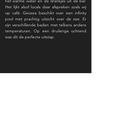
het warme water en de drankjes uit de bar. 
Het lijkt alsof locals daar afspreken zoals wij 
op café. Geosea beschikt over een infinity 
pool met prachtig uitzicht over de zee. Er 
zijn verschillende baden met telkens andere 
temperaturen. Op een druilerige ochtend 
was dit de perfecte uitstap. 
Geosea
"Een bezoek aan een spa in Ijsland 
verloopt anders dan bij ons. Mannen 
en vrouwen gaan zoals vaak in 
Scandinavië in aparte kleedzalen met 