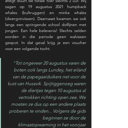
aflegt duurt de totale toer slechts 2 uur. Wij 
zagen op 19 augustus 2021 humpback 
whales (bultruggen) en minke whales 
(dwergvinvissen). Daarnaast kwamen we ook 
langs een springende school dolfijnen met 
jongen. Een hele belevenis! Slechts zelden 
worden in die periode geen walvissen 
gespot. In dat geval krijg je een voucher 
voor een volgende tocht.
"Tot ongeveer 20 augustus varen de 
boten ook langs Lundey, het eiland 
van de papegaaiduikers net voor de 
kust van Husavik. Spijtiggenoeg waren 
de diertjes tegen 10 augustus al 
vertrokken richting open zee. We 
moeten ze dus op een andere plaats 
proberen te vinden... Volgens de gids 
beginnen ze door de 
klimaatopwarming in het voorjaar 