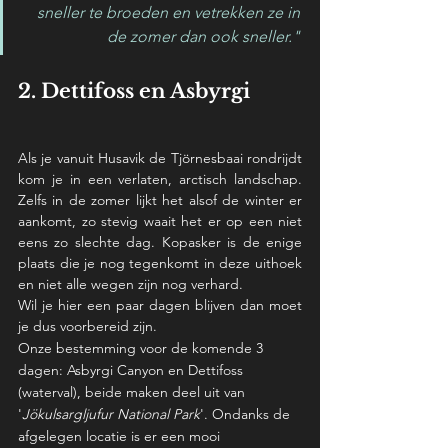
sneller te broeden en vetrekken ze in 
de zomer dan ook sneller." 
2. Dettifoss en Asbyrgi
Als je vanuit Husavik de Tjörnesbaai rondrijdt 
kom je in een verlaten, arctisch landschap. 
Zelfs in de zomer lijkt het alsof de winter er 
aankomt, zo stevig waait het er op een niet 
eens zo slechte dag. Kopasker is de enige 
plaats die je nog tegenkomt in deze uithoek 
en niet alle wegen zijn nog verhard. 
Wil je hier een paar dagen blijven dan moet 
je dus voorbereid zijn. 
Onze bestemming voor de komende 3 
dagen: Asbyrgi Canyon en Dettifoss 
(waterval), beide maken deel uit van 
'
Jökulsargljufur National Park
'. Ondanks de 
afgelegen locatie is er een mooi 