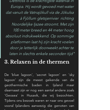
"Dettifoss is de krachtigste waterval in 
Europa. Hij wordt gevoed met water 
dat vanuit de Vatnajökull via de Jökulsa 
à Fjöllum gletsjerrivier  richting 
Noordelijke Ijszee stroomt. Met zijn 
100 meter breed en 44 meter hoog 
absoluut indrukwekkend. Op sommige 
platformen laat hij zijn kracht voelen 
door je letterlijk doorweekt achter te 
laten in slechts enkele seconden tijd"
3. Relaxen in de thermen
De 'blue lagoon', 'secret lagoon' en 'sky 
lagoon' zijn de meest gekende van de 
geothermische baden in Ijsland maar 
daarnaast zijn er nog een aantal andere zoals 
'Geosea' in Husavik, die wij bezochten. 
Tijdens ons bezoek waren er naar ons gevoel 
vooral Ijslanders aanwezig die genoten van 