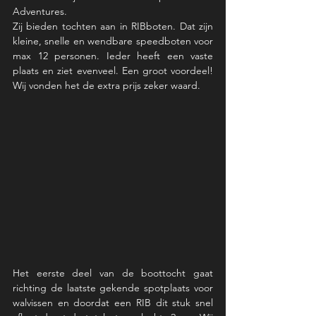
Adventures. 
Zij bieden tochten aan in RIBboten. Dat zijn 
kleine, snelle en wendbare speedboten voor 
max 12 personen. Ieder heeft een vaste 
plaats en ziet evenveel. Een groot voordeel! 
Wij vonden het de extra prijs zeker waard. 
Het eerste deel van de boottocht gaat 
richting de laatste gekende spotplaats voor 
walvissen en doordat een RIB dit stuk snel 