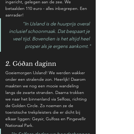
ingericht, gelegen aan de zee. We 
betaalden 110 euro - alles inbegrepen. Een 
aanrader!
"In IJsland is de huurprijs overal 
inclusief schoonmaak. Dat bespaart je 
veel tijd. Bovendien is het altijd heel 
proper als je ergens aankomt."
2. 
Góðan daginn
Goeiemorgen IJsland! We werden wakker 
onder een stralende zon. Heerlijk! Daarom 
maakten we nog een mooie wandeling 
langs de zwarte stranden. Daarna trokken 
we naar het binnenland via Selfoss, richting 
de Golden Circle. Zo noemen ze de 
toeristische trekpleisters die er dicht bij 
elkaar liggen: Geysir, Gulfoss en Pingevellir 
Nationaal Park.