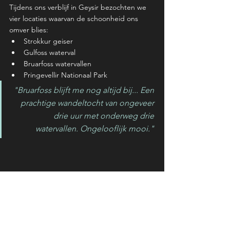
Tijdens ons verblijf in Geysir bezochten we 
vier locaties waarvan de schoonheid ons 
omver blies:
Strokkur geiser
Gulfoss waterval
Bruarfoss watervallen 
Pringevellir Nationaal Park 
"Bruarfoss blijft me nog altijd bij... Een 
prachtige wandeltocht van ongeveer 
drie uur met onderweg drie 
watervallen. Ongelooflijk mooi." 