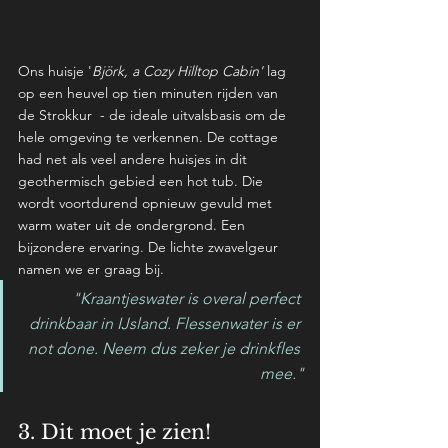
Ons huisje '
Björk, a Cozy Hilltop Cabin'
 lag 
op een heuvel op tien minuten rijden van 
de Strokkur  - de ideale uitvalsbasis om de 
hele omgeving te verkennen. De cottage 
had net als veel andere huisjes in dit 
geothermisch gebied een hot tub. Die 
wordt voortdurend opnieuw gevuld met 
warm water uit de ondergrond. Een 
bijzondere ervaring. De lichte zwavelgeur 
namen we er graag bij. 
"Kraantjeswater is overal perfect 
drinkbaar in IJsland. Flessenwater is er 
not done. Neem dus zeker je drinkfles 
mee."
3. Dit moet je zien! 