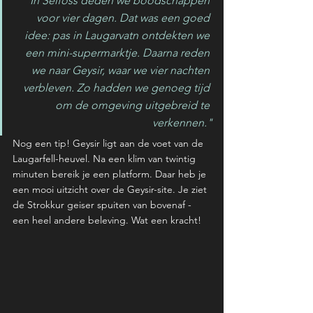
"In Selfoss deden we boodschappen 
voor vier dagen. Dat was een goed 
idee: pas in Laugarvatn ontdekten we 
een mini-supermarktje. Daarna reden 
we naar Geysir, waar we vier nachten 
verbleven. Zo hadden we genoeg tijd 
om de omgeving uitgebreid te 
verkennen."
Nog een tip! Geysir ligt aan de voet van de 
Laugarfell-heuvel. Na een klim van twintig 
minuten bereik je een platform. Daar heb je 
een mooi uitzicht over de Geysir-site. Je ziet 
de Strokkur geiser spuiten van bovenaf - 
een heel andere beleving. Wat een kracht! 