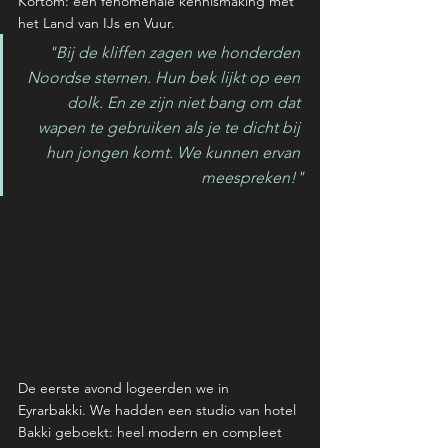
Kortom: een fenomenale kennismaking met 
het Land van IJs en Vuur.
"Bij de kliffen zagen we honderden 
Noordse sternen. Hun bek lijkt op een 
dolk. En ze zijn niet bang om dat 
wapen te gebruiken als je te dicht bij 
hun jongen komt. We kunnen ervan 
meespreken!"
De eerste avond logeerden we in 
Eyrarbakki. We hadden een studio van hotel 
Bakki geboekt: heel modern en compleet 