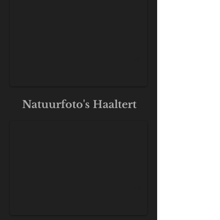
1/34
KDK_5958-2
Natuurfoto's Haaltert
1/20