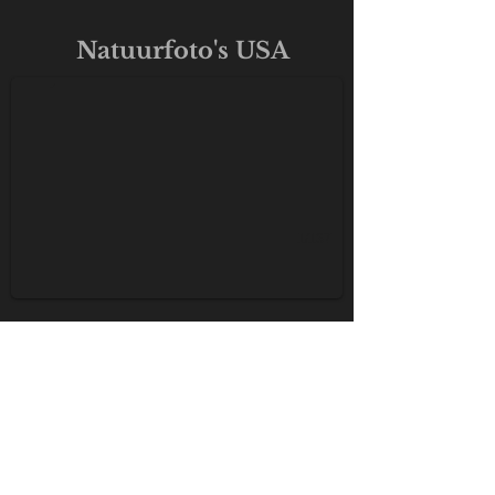
DKD_0610
Natuurfoto's USA
1/137
AKDK_5457
Bedrijfsfoto's