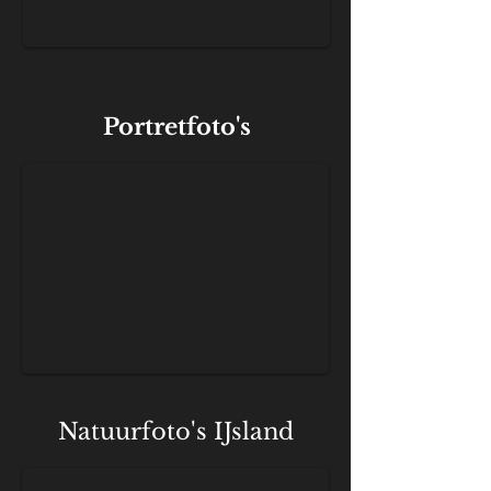
AKDK_2940
Portretfoto's
1/45
KDK_9793
Natuurfoto's IJsland